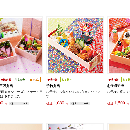
三段弁当
子竹弁当
お子様弁当
三段弁当シリーズにステーキ三
お子様にも食べやすいお弁当になりま
お子様に喜んで
加されました!!
す。
00
1,080
1,500
円
税込
円
税込
円