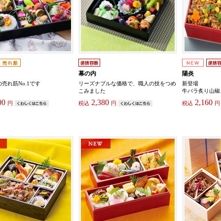
幕の内
陽炎
売れ筋No.1です
リーズナブルな価格で、職人の技をつめ
新登場
こみました
牛バラ炙り山椒
00
2,380
2,160
円
税込
円
税込
円