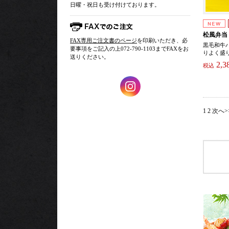
日曜・祝日も受け付けております。
松風弁当
FAX専用ご注文書のページ
を印刷いただき、必
黒毛和牛
要事項をご記入の上072-790-1103までFAXをお
りよく盛
送りください。
2,3
税込
1
2
次へ>