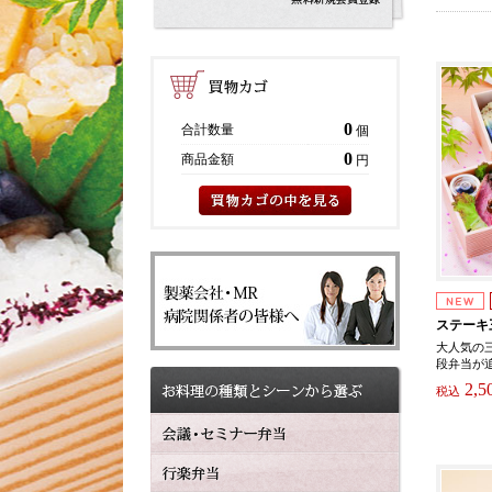
0
合計数量
個
0
商品金額
円
ステーキ
大人気の
段弁当が追
2,5
税込