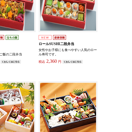
ロールSUSHI二段弁当
女性やお子様にも食べやすい人気のロー
ご飯の二段弁当
ル寿司です。
2,360
税込
円