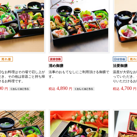
清め御膳
法要御膳
切なお料理はその場で召し上が
法事のおもてなしにご利用頂ける御膳で
温度が大切なお
だき、その他は容器ごと持ち帰
す。
っていただき、
けるお料理です。
りいただけるお
00
4,890
4,700
円
税込
円
税込
円