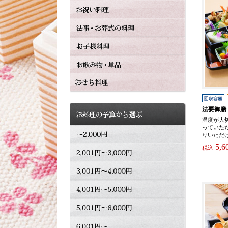
法要御膳
温度が大
っていた
りいただ
5,6
税込