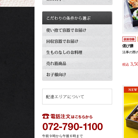
偲び膳
法事の際の
3,5
税込
午前９時から午後６時まで