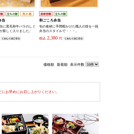
弁当
和ごころ弁当
当に黒毛和牛バラのしぐ
旬の食材に手間暇かけた職人の技を一段
が新しく入りました。
弁当のスタイルで・・・。
2,380
税込
円
価格順
新着順
表示件数
どにお早めにお召し上がりください。