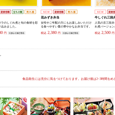
花みずき弁当
牛しぐれ三段
バラのしぐれ煮と旬の食材を彩
女性やご年配の方にもお楽しみいただけ
人気の京三段弁
り込みました。
る食べやすい量の華やかなお弁当です。
れ煮バージョン
80
2,380
2,500
円
税込
円
税込
円
>
食品衛生には充分に気をつけております。お届け後は2~3時間をめ