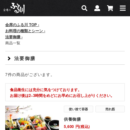
会席のふる川
検索
マイページ
カー
検索
会席のふる川 TOP
お料理の種類とシーン
法要御膳
商品一覧
法要御膳
7
件
の商品がございます。
食品衛生には充分に気をつけております。
お届け後は2~3時間をめどにお早めにお召し上がりください。
使い捨て容器
売れ筋
供養御膳
5,600
円(税込)