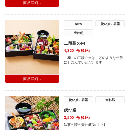
商品詳細 ›
NEW
使い捨て容器
売れ筋
二段幕の内
4,320
円(税込)
「和」の二段弁当は、どのような年代
にも喜んでいただけます
商品詳細 ›
使い捨て容器
売れ筋
偲び膳
3,500
円(税込)
法事の際の売れ筋No.1です