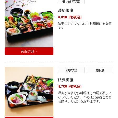
使い捨て容器
清め御膳
4,890
円(税込)
法事のおもてなしにご利用頂ける御膳
です。
商品詳細 ›
回収容器
売れ筋
法要御膳
4,700
円(税込)
温度が大切なお料理はその場で召し上
がっていただき、その他は容器ごと持
ち帰りいただけるお料理です。