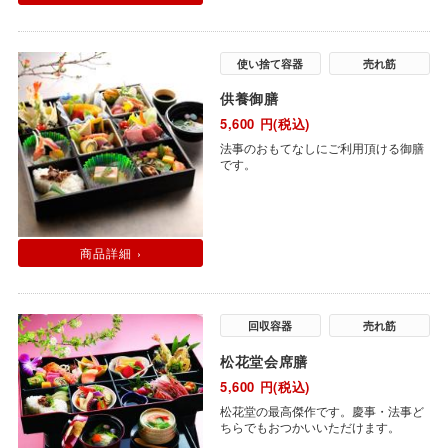
使い捨て容器
売れ筋
供養御膳
5,600
円(税込)
法事のおもてなしにご利用頂ける御膳
です。
商品詳細 ›
回収容器
売れ筋
松花堂会席膳
5,600
円(税込)
松花堂の最高傑作です。慶事・法事ど
ちらでもおつかいいただけます。