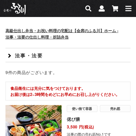
会席のふる川
検索
マイページ
カー
検索
高級仕出し弁当・お祝い料理の宅配は【会席のふる川】ホーム
法事・法要の仕出し料理・折詰弁当
法事・法要
9
件
の商品がございます。
食品衛生には充分に気をつけております。
お届け後は2~3時間をめどにお早めにお召し上がりください。
使い捨て容器
売れ筋
偲び膳
3,500
円(税込)
法事の際の売れ筋No.1です