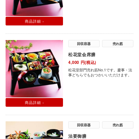
商品詳細 ›
回収容器
売れ筋
松花堂会席膳
4,000
円(税込)
松花堂部門売れ筋No.1です。慶事・法
事どちらでもおつかいいただけます。
商品詳細 ›
回収容器
売れ筋
法要御膳