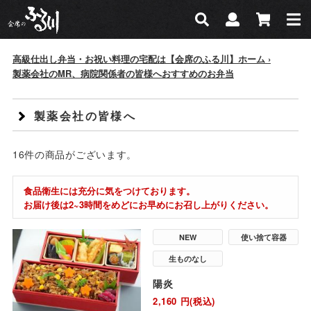
会席のふる川
検索
マイページ
カー
検索
高級仕出し弁当・お祝い料理の宅配は【会席のふる川】ホーム
製薬会社のMR、病院関係者の皆様へおすすめのお弁当
製薬会社の皆様へ
16
件
の商品がございます。
食品衛生には充分に気をつけております。
お届け後は2~3時間をめどにお早めにお召し上がりください。
NEW
使い捨て容器
生ものなし
陽炎
2,160
円(税込)