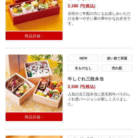
2,380
円(税込)
女性やご年配の方にもお楽しみいただ
ける食べやすい量の華やかなお弁当で
す。
商品詳細 ›
NEW
使い捨て容器
生ものなし
売れ筋
牛しぐれ三段弁当
2,500
円(税込)
人気の京三段弁当に黒毛和牛バラのし
ぐれ煮バージョンが新しく入りまし
た。
商品詳細 ›