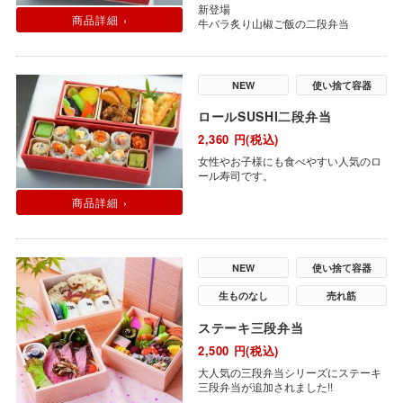
新登場
商品詳細 ›
牛バラ炙り山椒ご飯の二段弁当
NEW
使い捨て容器
ロールSUSHI二段弁当
2,360
円(税込)
女性やお子様にも食べやすい人気のロ
ール寿司です。
商品詳細 ›
NEW
使い捨て容器
生ものなし
売れ筋
ステーキ三段弁当
2,500
円(税込)
大人気の三段弁当シリーズにステーキ
三段弁当が追加されました!!