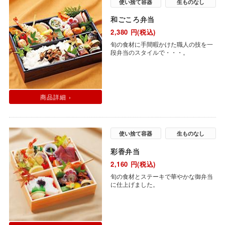
使い捨て容器
生ものなし
和ごころ弁当
2,380
円(税込)
旬の食材に手間暇かけた職人の技を一
段弁当のスタイルで・・・。
商品詳細 ›
使い捨て容器
生ものなし
彩香弁当
2,160
円(税込)
旬の食材とステーキで華やかな御弁当
に仕上げました。