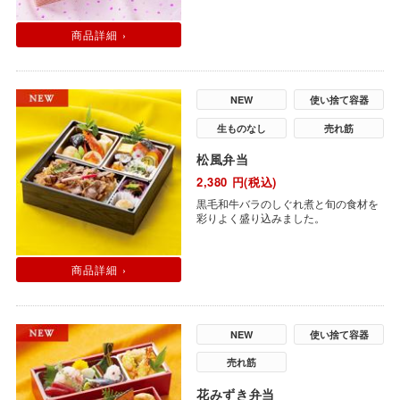
商品詳細 ›
NEW
使い捨て容器
生ものなし
売れ筋
松風弁当
2,380
円(税込)
黒毛和牛バラのしぐれ煮と旬の食材を
彩りよく盛り込みました。
商品詳細 ›
NEW
使い捨て容器
売れ筋
花みずき弁当