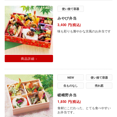
使い捨て容器
みやび弁当
3,400
円(税込)
味も彩りも雅やかな京風のお弁当です
商品詳細 ›
NEW
使い捨て容器
生ものなし
売れ筋
嵯峨野弁当
1,850
円(税込)
食材にこだわった、とても食べやすい
お弁当です。