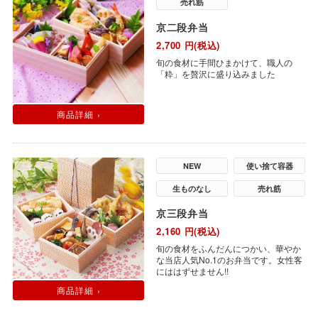
売れ筋
京二段弁当
2,700
円(税込)
旬の食材に手間ひまかけて、職人の
「粋」を贅沢に盛り込みました
商品詳細 ›
NEW
使い捨て容器
生ものなし
売れ筋
京三段弁当
2,160
円(税込)
旬の食材をふんだんにつかい、華やか
な当店人気No.1のお弁当です。女性客
にははずせません!!
商品詳細 ›