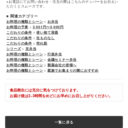
※お電話にてお問い合わせ・注文の際はこちらのナンバーをお伝えい
ただくとスムーズです。
■ 関連カテゴリー
お料理の種類とシーン
>
お弁当
お料理の予算
>
2,001円〜3,000円
こだわりの条件
>
使い捨て容器
こだわりの条件
>
生ものなし
こだわりの条件
>
売れ筋
シリーズ
>
京弁当
お料理の種類とシーン
>
行楽弁当
お料理の種類とシーン
>
会議セミナー弁当
お料理の種類とシーン
>
製薬会社の皆様へ
お料理の種類とシーン
>
親族でお集まりの際におすすめ
食品衛生には充分に気をつけております。
お届け後は2~3時間をめどにお早めにお召し上がりください。
一覧に戻る