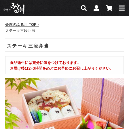
会席のふる川
検索
マイページ
カー
検索
会席のふる川 TOP
ステーキ三段弁当
ステーキ三段弁当
食品衛生には充分に気をつけております。
お届け後は2~3時間をめどにお早めにお召し上がりください。