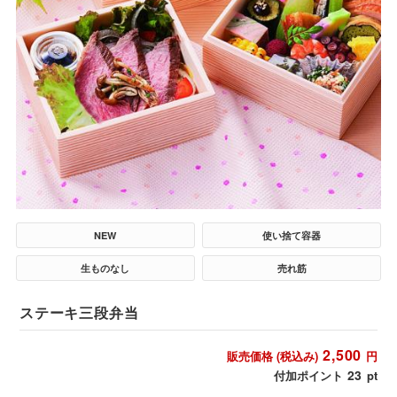
NEW
使い捨て容器
生ものなし
売れ筋
ステーキ三段弁当
2,500
販売価格 (税込み)
円
23
付加ポイント
pt