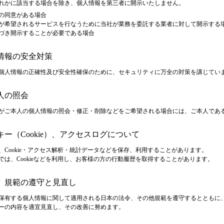
れかに該当する場合を除き、個人情報を第三者に開示いたしません。
の同意がある場合
が希望されるサービスを行なうために当社が業務を委託する業者に対して開示する
づき開示することが必要である場合
人情報の安全対策
個人情報の正確性及び安全性確保のために、セキュリティに万全の対策を講じてい
本人の照会
がご本人の個人情報の照会・修正・削除などをご希望される場合には、ご本人であ
ッキー（Cookie）、アクセスログについて
、Cookie・アクセス解析・統計データなどを保存、利用することがあります。
では、Cookieなどを利用し、お客様の方の行動履歴を取得することがあります。
令、規範の遵守と見直し
保有する個人情報に関して適用される日本の法令、その他規範を遵守するとともに
ーの内容を適宜見直し、その改善に努めます。