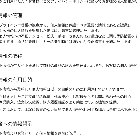
をご利用いただくお客様はこのプライバシーポリシーに従ってお客様の個人情報が
人情報の管理
プライバシー尊重の観点から、個人情報は保護すべき重要な情報であると認識し、
お客様の個人情報を収集した際には、厳重に管理いたします。
個人情報への不正アクセス、紛失、破壊、改ざんおよび漏洩などに関し予防措置を 
者を置き、適切に管理し、万一の発生時には速やかな是正措置を実施いたします。
人情報の取得
お客様が当サイトを通して弊社の商品の購入を申込まれた場合、お客様の個人情報
人情報の利用目的
お客様から取得した個人情報は以下の目的のために利用させていただきます。
ら頂きましたご注文商品の配送、代金決済、お客様からのお問い合わせへの対応。
商品購入、注文状況確認、購入履歴確認をより簡便に行える機能を提供。
ビスにおいて、上記に規定のない目的で個人情報を利用する場合は事前に承認を頂
三者への情報開示
お客様よりお預かりした個人情報を適切に管理し、