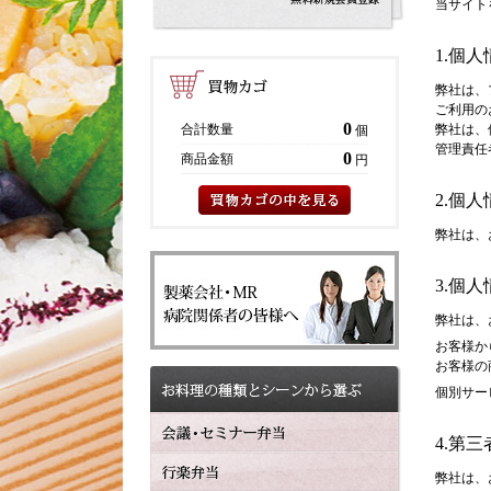
当サイト
1.個
弊社は、
ご利用の
0
合計数量
弊社は、
個
管理責任
0
商品金額
円
2.個
弊社は、
3.個
弊社は、
お客様か
お客様の
個別サー
4.第
弊社は、