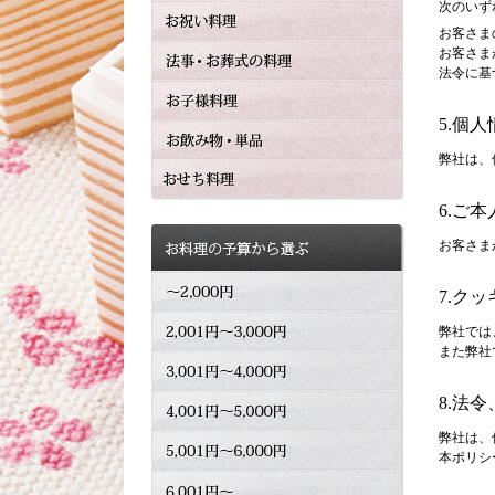
次のいず
お客さま
お客さま
法令に基
5.個
弊社は、
6.ご
お客さま
7.ク
弊社では
また弊社
8.法
弊社は、
本ポリシ