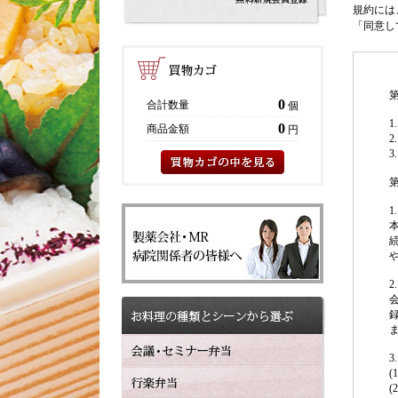
規約には
「同意し
0
合計数量
個
0
商品金額
円