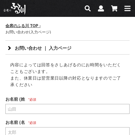
会席のふる川
検索
マイページ
カー
検索
会席のふる川 TOP
お問い合わせ(入力ページ)
お問い合わせ ｜ 入力ページ
内容によっては回答をさしあげるのにお時間をいただく
こともございます。
また、休業日は翌営業日以降の対応となりますのでご了
承ください
お名前 (姓
お名前 (名