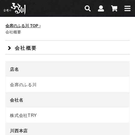
会席のふる川
検索
マイページ
カー
検索
会席のふる川 TOP
会社概要
会社概要
店名
会席のふる川
会社名
株式会社TRY
川西本店