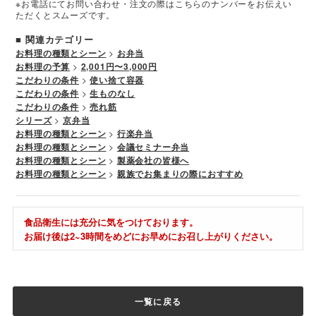
※お電話にてお問い合わせ・注文の際はこちらのナンバーをお伝えい
ただくとスムーズです。
■ 関連カテゴリー
お料理の種類とシーン
>
お弁当
お料理の予算
>
2,001円〜3,000円
こだわりの条件
>
使い捨て容器
こだわりの条件
>
生ものなし
こだわりの条件
>
売れ筋
シリーズ
>
京弁当
お料理の種類とシーン
>
行楽弁当
お料理の種類とシーン
>
会議セミナー弁当
お料理の種類とシーン
>
製薬会社の皆様へ
お料理の種類とシーン
>
親族でお集まりの際におすすめ
食品衛生には充分に気をつけております。
お届け後は2~3時間をめどにお早めにお召し上がりください。
一覧に戻る