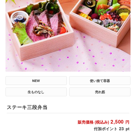
NEW
使い捨て容器
生ものなし
売れ筋
ステーキ三段弁当
2,500
販売価格 (税込み)
円
23
付加ポイント
pt