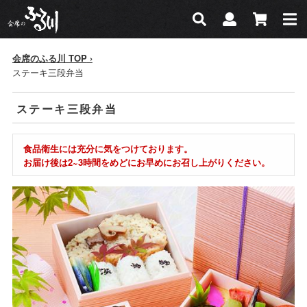
会席のふる川
検索
マイページ
カー
検索
会席のふる川 TOP
ステーキ三段弁当
ステーキ三段弁当
食品衛生には充分に気をつけております。
お届け後は2~3時間をめどにお早めにお召し上がりください。