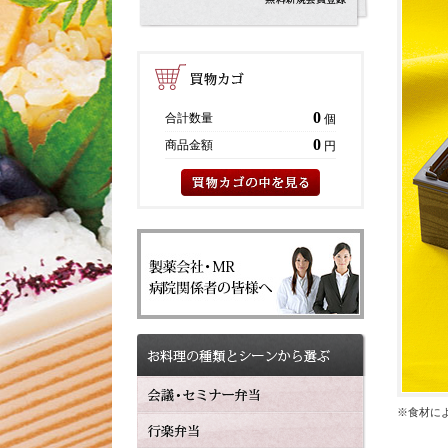
0
合計数量
個
0
商品金額
円
※食材に