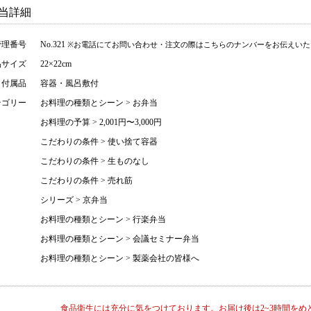
当詳細
管理番号
No.321
※お電話にてお問い合わせ・注文の際はこちらのナンバーをお伝えいた
品サイズ
22×22cm
・付属品
容器・風呂敷付
テゴリー
お料理の種類とシーン
>
お弁当
お料理の予算
>
2,001円〜3,000円
こだわりの条件
>
使い捨て容器
こだわりの条件
>
生ものなし
こだわりの条件
>
売れ筋
シリーズ
>
京弁当
お料理の種類とシーン
>
行楽弁当
お料理の種類とシーン
>
会議セミナー弁当
お料理の種類とシーン
>
製薬会社の皆様へ
食品衛生には充分に気をつけております。お届け後は2~3時間をめ