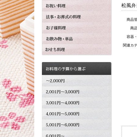
松風弁
商品
商
容器
関連カ