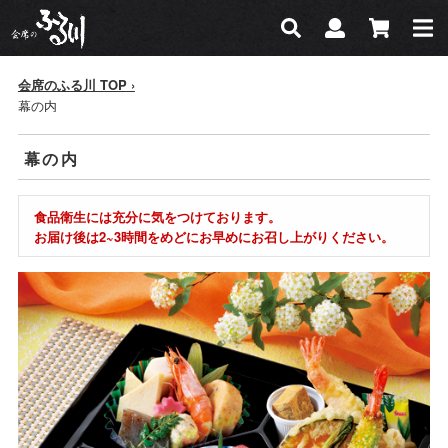
会席のふる川
検索
マイページ
カー
検索
会席のふる川 TOP
幕の内
幕の内
食品衛生には充分に気をつけております。
お届け後は2~3時間をめどにお早めにお召し上がりください。