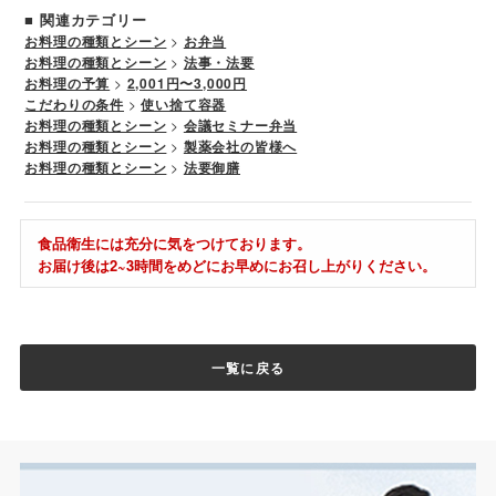
■ 関連カテゴリー
お料理の種類とシーン
>
お弁当
お料理の種類とシーン
>
法事・法要
お料理の予算
>
2,001円〜3,000円
こだわりの条件
>
使い捨て容器
お料理の種類とシーン
>
会議セミナー弁当
お料理の種類とシーン
>
製薬会社の皆様へ
お料理の種類とシーン
>
法要御膳
食品衛生には充分に気をつけております。
お届け後は2~3時間をめどにお早めにお召し上がりください。
一覧に戻る