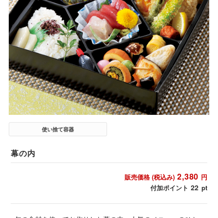
使い捨て容器
幕の内
2,380
販売価格 (税込み)
円
22
付加ポイント
pt