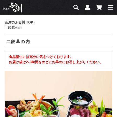
会席のふる川
検索
マイページ
カー
検索
会席のふる川 TOP
二段幕の内
二段幕の内
食品衛生には充分に気をつけております。
お届け後は2~3時間をめどにお早めにお召し上がりください。