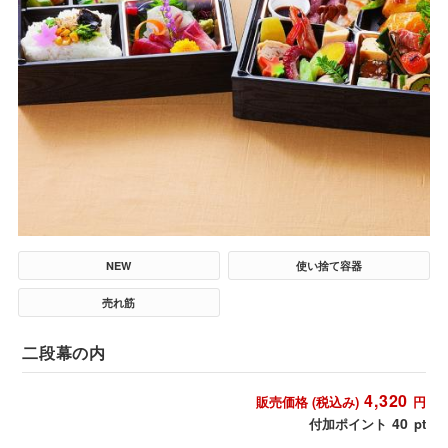
NEW
使い捨て容器
売れ筋
二段幕の内
4,320
販売価格 (税込み)
円
40
付加ポイント
pt