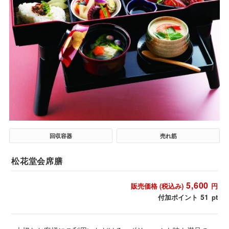
回収容器
売れ筋
松花堂会席膳
5,600
販売価格 (税込み)
円
51
付加ポイント
pt