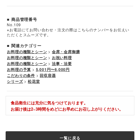
■ 商品管理番号
No.109
※お電話にてお問い合わせ・注文の際はこちらのナンバーをお伝えい
ただくとスムーズです。
■ 関連カテゴリー
お料理の種類とシーン
>
会席・会席御膳
お料理の種類とシーン
>
お祝い料理
お料理の種類とシーン
>
法事・法要
お料理の予算
>
5,001円〜6,000円
こだわりの条件
>
回収容器
シリーズ
>
松花堂
食品衛生には充分に気をつけております。
お届け後は2~3時間をめどにお早めにお召し上がりください。
一覧に戻る