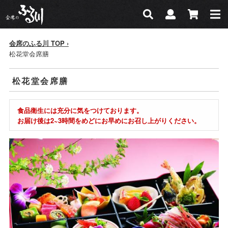
会席のふる川
検索
マイページ
カー
検索
会席のふる川 TOP
松花堂会席膳
松花堂会席膳
食品衛生には充分に気をつけております。
お届け後は2~3時間をめどにお早めにお召し上がりください。